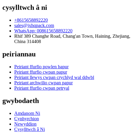
cysylltwch â ni
+8615658892220
sales@jxhqpack.com
WhatsApp: 008615658892220
Rhif 389 Changhe Road, Chang'an Town, Haining, Zhejiang,
China 314408
peiriannau
Peiriant ffurfio powlen bapur
Peiriant ffurfio cwpan papur
Peiriant llewys cwpan crychlyd wal ddwbl
Peiriant archwilio cwpan papur
Peiriant ffurfio cwpan petryal
gwybodaeth
Amdanom Ni
Cynhyrchion
Newyddion
Cysylltwch â Ni