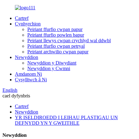
Cartref
Cynhyrchion
Peiriant ffurfio cwpan papur
Peiriant ffurfio powlen bapur
Peiriant llewys cwpan crychlyd wal ddwbl
Peiriant ffurfio cwpan petryal
Peiriant archwilio cwpan papur
Newyddion
Newyddion y Diwydiant
Newyddion y Cwmni
Amdanom Ni
Cysylltwch â Ni
English
cael dyfynbris
Cartref
Newyddion
YR ISELDIROEDD I LEIHAU PLASTIGAU UN
DEFNYDD YN Y GWEITHLE
Newyddion