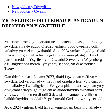
Newyddion y Diwydiant
Newyddion y Cwmni
YR ISELDIROEDD I LEIHAU PLASTIGAU UN
DEFNYDD YN Y GWEITHLE
Mae'r Iseldiroedd yn bwriadu lleihau eitemau plastig untro yn y
swyddfa yn sylweddol. O 2023 ymlaen, bydd cwpanau coffi
tafladwy yn cael eu gwahardd. Ac o 2024 ymlaen, bydd yn rhaid
i ffreuturau godi tâl ychwanegol am becynnu plastig ar fwyd
parod, meddai'r Ysgrifennydd Gwladol Steven van Weyenberg
o'r Amgylchedd mewn llythyr at y senedd, yn ôl adroddiad
Trouw.
Gan ddechrau ar 1 Ionawr 2023, rhaid i gwpanau coffi yn y
swyddfa fod yn olchadwy, neu rhaid casglu o leiaf 75 y cant o'r
rhai tafladwy i'w hailgylchu. Fel gyda phlatiau a chwpanau yn y
diwydiant arlwyo, gellir golchi ac ailddefnyddio cwpanau coffi
yn y swyddfa neu eu disodli â dewisiadau amgen y gellir eu
hailddefnyddio, meddai'r Ysgrifennydd Gwladol wrth y senedd.
Ac o 2024 ymlaen, bydd tâl ychwanegol am becynnu tafladwy