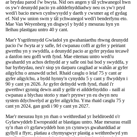
ar brydau parod i'w bwyta. Nid oes angen y tâl ychwanegol hwn
os yw'r deunydd pacio yn ailddefnyddiadwy neu os yw'r pryd
wedi'i bacio mewn cynhwysydd y daeth y cwsmer ag ef gydag
ef. Nid yw union swm y tâl ychwanegol wedi'i benderfynu eto.
Mae Van Weyenberg yn disgwyl y bydd y mesurau hyn yn
lleihau plastigau untro 40 y cant.
Mae'r Ysgrifennydd Gwladol yn gwahaniaethu rhwng deunydd
pacio i'w fwyta ar y safle, fel cwpanau coffi ar gyfer y peiriant
gwerthu yn y swyddfa, a deunydd pacio ar gyfer prydau tecawê
a danfon neu goffi wrth fynd. Mae eitemau untro wedi'u
gwahardd yn achos defnydd ar y safle oni bai bod y swyddfa, y
bar byrbrydau, neu'r siop yn darparu casgliad ar wahân ar gyfer
ailgylchu o ansawdd uchel. Rhaid casglu o leiaf 75 y cant ar
gyfer ailgylchu, a bydd hynny'n cynyddu 5 y cant y flwyddyn i
90 y cant yn 2026. Ar gyfer defnydd wrth fynd, rhaid i'r
gwerthwr gynnig dewis arall y gellir ei ailddefnyddio - naill ai
cwpanau a blychau storio y mae'r prynwr yn eu dwyn neu
system ddychwelyd ar gyfer ailgylchu. Yma rhaid casglu 75 y
cant yn 2024, gan godi i 90 y cant yn 2027.
Mae'r mesurau hyn yn rhan o weithrediad yr Iseldiroedd o'r
Gyfarwyddeb Ewropeaidd ar blastigau untro. Mae mesurau eraill
sy'n rhan o'r gyfarwyddeb hon yn cynnwys gwaharddiad ar
gyllyll a ffyrc, platiau a chymysgwyr plastig a weithredwyd ym