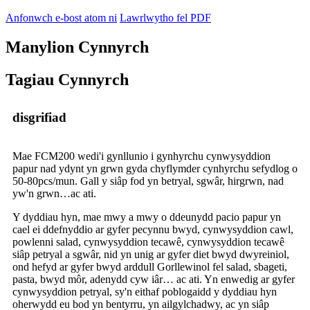
Anfonwch e-bost atom ni
Lawrlwytho fel PDF
Manylion Cynnyrch
Tagiau Cynnyrch
disgrifiad
Mae FCM200 wedi'i gynllunio i gynhyrchu cynwysyddion
papur nad ydynt yn grwn gyda chyflymder cynhyrchu sefydlog o
50-80pcs/mun. Gall y siâp fod yn betryal, sgwâr, hirgrwn, nad
yw'n grwn…ac ati.
Y dyddiau hyn, mae mwy a mwy o ddeunydd pacio papur yn
cael ei ddefnyddio ar gyfer pecynnu bwyd, cynwysyddion cawl,
powlenni salad, cynwysyddion tecawê, cynwysyddion tecawê
siâp petryal a sgwâr, nid yn unig ar gyfer diet bwyd dwyreiniol,
ond hefyd ar gyfer bwyd arddull Gorllewinol fel salad, sbageti,
pasta, bwyd môr, adenydd cyw iâr… ac ati. Yn enwedig ar gyfer
cynwysyddion petryal, sy'n eithaf poblogaidd y dyddiau hyn
oherwydd eu bod yn bentyrru, yn ailgylchadwy, ac yn siâp