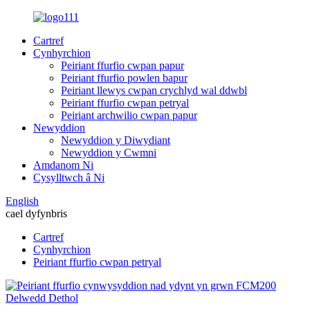
Cartref
Cynhyrchion
Peiriant ffurfio cwpan papur
Peiriant ffurfio powlen bapur
Peiriant llewys cwpan crychlyd wal ddwbl
Peiriant ffurfio cwpan petryal
Peiriant archwilio cwpan papur
Newyddion
Newyddion y Diwydiant
Newyddion y Cwmni
Amdanom Ni
Cysylltwch â Ni
English
cael dyfynbris
Cartref
Cynhyrchion
Peiriant ffurfio cwpan petryal