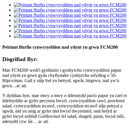
Peiriant ffurfio cynwysyddion nad ydynt yn grwn FCM200
Disgrifiad Byr:
Mae FCM200 wedi'i gynllunio i gynhyrchu cynwysyddion papur
nad ydynt yn grwn gyda chyflymder cynhyrchu sefydlog o 50-
80pcs/mun. Gall y siâp fod yn betryal, sgwâr, hirgrwn, nad yw'n
grwn…ac ati.
Y dyddiau hyn, mae mwy a mwy o ddeunydd pacio papur yn cael ei
ddefnyddio ar gyfer pecynnu bwyd, cynwysyddion cawl, powlenni
salad, cynwysyddion tecawê, cynwysyddion tecawê siâp petryal a
sgwâr, nid yn unig ar gyfer diet bwyd dwyreiniol, ond hefyd ar
gyfer bwyd arddull Gorllewinol fel salad, sbageti, pasta, bwyd môr,
adenydd cyw iâr… ac ati.