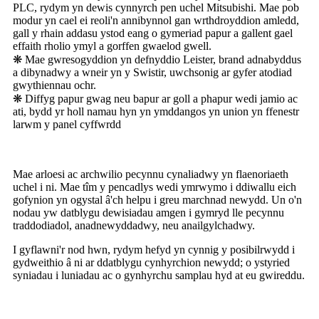
PLC, rydym yn dewis cynnyrch pen uchel Mitsubishi. Mae pob
modur yn cael ei reoli'n annibynnol gan wrthdroyddion amledd,
gall y rhain addasu ystod eang o gymeriad papur a gallent gael
effaith rholio ymyl a gorffen gwaelod gwell.
❋ Mae gwresogyddion yn defnyddio Leister, brand adnabyddus
a dibynadwy a wneir yn y Swistir, uwchsonig ar gyfer atodiad
gwythiennau ochr.
❋ Diffyg papur gwag neu bapur ar goll a phapur wedi jamio ac
ati, bydd yr holl namau hyn yn ymddangos yn union yn ffenestr
larwm y panel cyffwrdd
Mae arloesi ac archwilio pecynnu cynaliadwy yn flaenoriaeth
uchel i ni. Mae tîm y pencadlys wedi ymrwymo i ddiwallu eich
gofynion yn ogystal â'ch helpu i greu marchnad newydd. Un o'n
nodau yw datblygu dewisiadau amgen i gymryd lle pecynnu
traddodiadol, anadnewyddadwy, neu anailgylchadwy.
I gyflawni'r nod hwn, rydym hefyd yn cynnig y posibilrwydd i
gydweithio â ni ar ddatblygu cynhyrchion newydd; o ystyried
syniadau i luniadau ac o gynhyrchu samplau hyd at eu gwireddu.