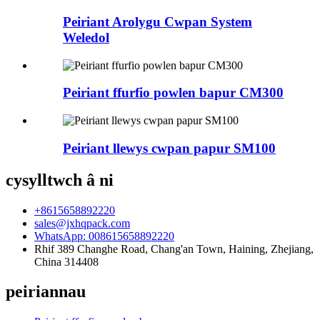
Peiriant Arolygu Cwpan System
Weledol
Peiriant ffurfio powlen bapur CM300
Peiriant llewys cwpan papur SM100
cysylltwch â ni
+8615658892220
sales@jxhqpack.com
WhatsApp: 008615658892220
Rhif 389 Changhe Road, Chang'an Town, Haining, Zhejiang,
China 314408
peiriannau