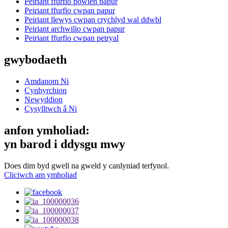
Peiriant ffurfio powlen bapur
Peiriant ffurfio cwpan papur
Peiriant llewys cwpan crychlyd wal ddwbl
Peiriant archwilio cwpan papur
Peiriant ffurfio cwpan petryal
gwybodaeth
Amdanom Ni
Cynhyrchion
Newyddion
Cysylltwch â Ni
anfon ymholiad:
yn barod i ddysgu mwy
Does dim byd gwell na gweld y canlyniad terfynol.
Cliciwch am ymholiad