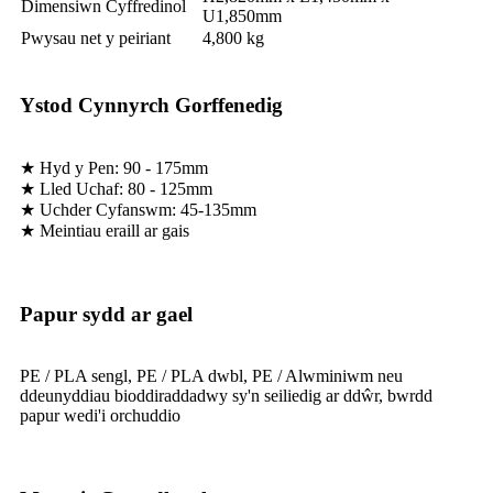
Dimensiwn Cyffredinol
U1,850mm
Pwysau net y peiriant
4,800 kg
Ystod Cynnyrch Gorffenedig
★ Hyd y Pen: 90 - 175mm
★ Lled Uchaf: 80 - 125mm
★ Uchder Cyfanswm: 45-135mm
★ Meintiau eraill ar gais
Papur sydd ar gael
PE / PLA sengl, PE / PLA dwbl, PE / Alwminiwm neu
ddeunyddiau bioddiraddadwy sy'n seiliedig ar ddŵr, bwrdd
papur wedi'i orchuddio