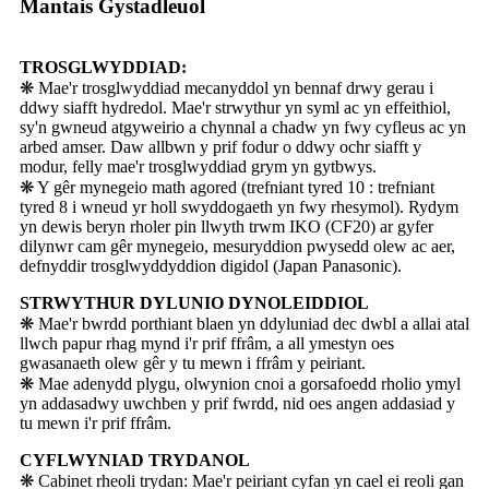
Mantais Gystadleuol
TROSGLWYDDIAD:
❋ Mae'r trosglwyddiad mecanyddol yn bennaf drwy gerau i
ddwy siafft hydredol. Mae'r strwythur yn syml ac yn effeithiol,
sy'n gwneud atgyweirio a chynnal a chadw yn fwy cyfleus ac yn
arbed amser. Daw allbwn y prif fodur o ddwy ochr siafft y
modur, felly mae'r trosglwyddiad grym yn gytbwys.
❋ Y gêr mynegeio math agored (trefniant tyred 10 : trefniant
tyred 8 i wneud yr holl swyddogaeth yn fwy rhesymol). Rydym
yn dewis beryn rholer pin llwyth trwm IKO (CF20) ar gyfer
dilynwr cam gêr mynegeio, mesuryddion pwysedd olew ac aer,
defnyddir trosglwyddyddion digidol (Japan Panasonic).
STRWYTHUR DYLUNIO DYNOLEIDDIOL
❋ Mae'r bwrdd porthiant blaen yn ddyluniad dec dwbl a allai atal
llwch papur rhag mynd i'r prif ffrâm, a all ymestyn oes
gwasanaeth olew gêr y tu mewn i ffrâm y peiriant.
❋ Mae adenydd plygu, olwynion cnoi a gorsafoedd rholio ymyl
yn addasadwy uwchben y prif fwrdd, nid oes angen addasiad y
tu mewn i'r prif ffrâm.
CYFLWYNIAD TRYDANOL
❋ Cabinet rheoli trydan: Mae'r peiriant cyfan yn cael ei reoli gan