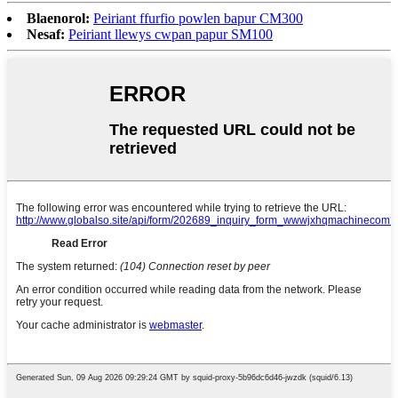
Blaenorol:
Peiriant ffurfio powlen bapur CM300
Nesaf:
Peiriant llewys cwpan papur SM100