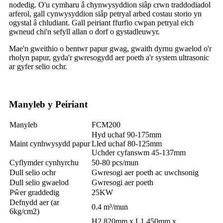
nodedig. O'u cymharu â chynwysyddion siâp crwn traddodiadol
arferol, gall cynwysyddion siâp petryal arbed costau storio yn
ogystal â chludiant. Gall peiriant ffurfio cwpan petryal eich
gwneud chi'n sefyll allan o dorf o gystadleuwyr.
Mae'n gweithio o bentwr papur gwag, gwaith dyrnu gwaelod o'r
rholyn papur, gyda'r gwresogydd aer poeth a'r system ultrasonic
ar gyfer selio ochr.
Manyleb y Peiriant
Manyleb
FCM200
Hyd uchaf 90-175mm
Maint cynhwysydd papur
Lled uchaf 80-125mm
Uchder cyfanswm 45-137mm
Cyflymder cynhyrchu
50-80 pcs/mun
Dull selio ochr
Gwresogi aer poeth ac uwchsonig
Dull selio gwaelod
Gwresogi aer poeth
Pŵer graddedig
25KW
Defnydd aer (ar
0.4 m³/mun
6kg/cm2)
H2,820mm x L1,450mm x