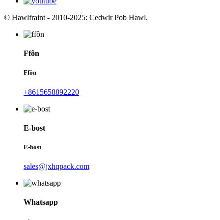
© Hawlfraint - 2010-2025: Cedwir Pob Hawl.
Ffôn
Ffôn
+8615658892220
E-bost
E-bost
sales@jxhqpack.com
Whatsapp